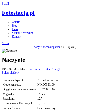
Scroll
Fotostacja.pl
Galeria
Blog
Linki
Szukaj/Archiwum
Kontakt
Menu
Zabytki archeologiczne
/
(
10 of 109
)
Naczynie
10/07/06 13:07
Share:
Facebook
,
Twitter
,
Google+
Pokaz slajdów
Producent Aparatu:
Nikon Corporation
Model Aparatu:
NIKON D100
Oryginalna Data Wykonania:
10/07/06 13:07
Migawka:
1/3 sec
Przesłona:
f/27
Kompensacja Ekspozycji:
1,5 EV
Pomiar Światła:
Centro-ważony