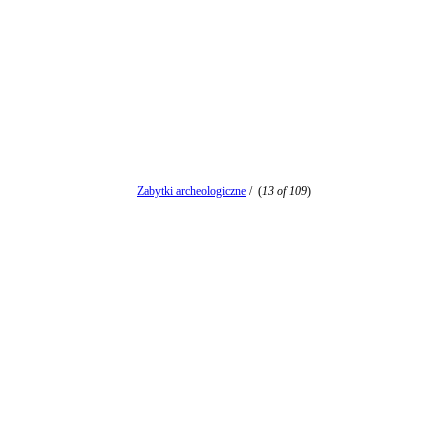
Zabytki archeologiczne
/
(
13 of 109
)