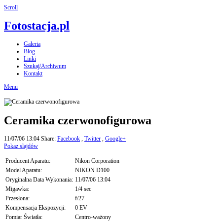
Scroll
Fotostacja.pl
Galeria
Blog
Linki
Szukaj/Archiwum
Kontakt
Menu
Ceramika czerwonofigurowa
11/07/06 13:04
Share:
Facebook
,
Twitter
,
Google+
Pokaz slajdów
Producent Aparatu:
Nikon Corporation
Model Aparatu:
NIKON D100
Oryginalna Data Wykonania:
11/07/06 13:04
Migawka:
1/4 sec
Przesłona:
f/27
Kompensacja Ekspozycji:
0 EV
Pomiar Światła:
Centro-ważony