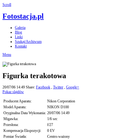
Scroll
Fotostacja.pl
Galeria
Blog
Linki
Szukaj/Archiwum
Kontakt
Menu
Figurka terakotowa
20/07/06 14:49
Share:
Facebook
,
Twitter
,
Google+
Pokaz slajdów
Producent Aparatu:
Nikon Corporation
Model Aparatu:
NIKON D100
Oryginalna Data Wykonania:
20/07/06 14:49
Migawka:
1/6 sec
Przesłona:
f/27
Kompensacja Ekspozycji:
0 EV
Pomiar Światła:
Centro-ważony