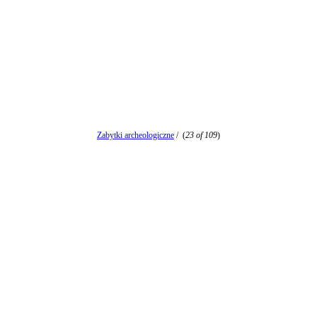
Zabytki archeologiczne
/
(
23 of 109
)