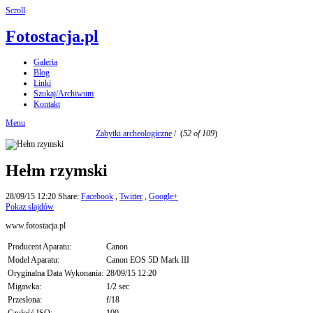
Scroll
Fotostacja.pl
Galeria
Blog
Linki
Szukaj/Archiwum
Kontakt
Menu
Zabytki archeologiczne
/
(
52 of 109
)
Hełm rzymski
28/09/15 12:20
Share:
Facebook
,
Twitter
,
Google+
Pokaz slajdów
www.fotostacja.pl
Producent Aparatu:
Canon
Model Aparatu:
Canon EOS 5D Mark III
Oryginalna Data Wykonania:
28/09/15 12:20
Migawka:
1/2 sec
Przesłona:
f/18