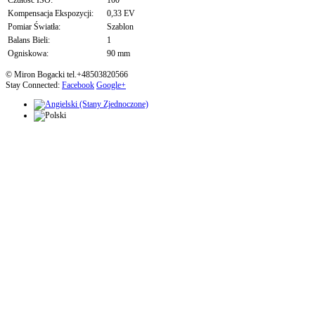
Czułość ISO:
100
Kompensacja Ekspozycji:
0,33 EV
Pomiar Światła:
Szablon
Balans Bieli:
1
Ogniskowa:
90 mm
© Miron Bogacki tel.+48503820566
Stay Connected:
Facebook
Google+