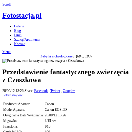
Scroll
Fotostacja.pl
Galeria
Blog
Linki
Szukaj/Archiwum
Kontakt
Menu
Zabytki archeologiczne
/
(
60 of 109
)
Przedstawienie fantastycznego zwierzęcia
z Czaszkowa
28/09/12 13:26
Share:
Facebook
,
Twitter
,
Google+
Pokaz slajdów
Producent Aparatu:
Canon
Model Aparatu:
Canon EOS 5D
Oryginalna Data Wykonania:
28/09/12 13:26
Migawka:
1/15 sec
Przesłona:
f/16