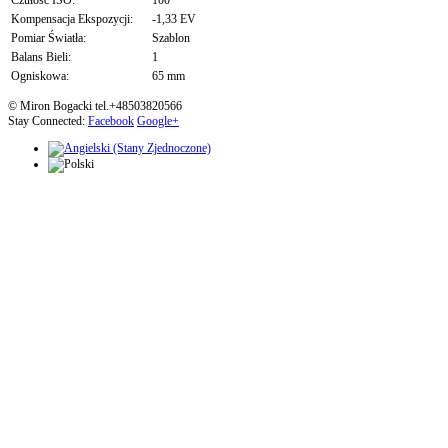
Czułość ISO:
100
Kompensacja Ekspozycji:
-1,33 EV
Pomiar Światła:
Szablon
Balans Bieli:
1
Ogniskowa:
65 mm
© Miron Bogacki tel.+48503820566
Stay Connected:
Facebook
Google+