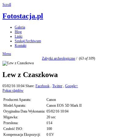
Scroll
Fotostacja.pl
Galeria
Blog
Linki
Szukaj/Archiwum
Kontakt
Menu
Zabytki archeologiczne
/
(
63 of 109
)
Lew z Czaszkowa
05/02/16 10:04
Share:
Facebook
,
Twitter
,
Google+
Pokaz slajdów
Producent Aparatu:
Canon
Model Aparatu:
Canon EOS 5D Mark II
Oryginalna Data Wykonania:
05/02/16 10:04
Migawka:
20 sec
Przesłona:
f/14
Czułość ISO:
100
Kompensacja Ekspozycji:
0 EV