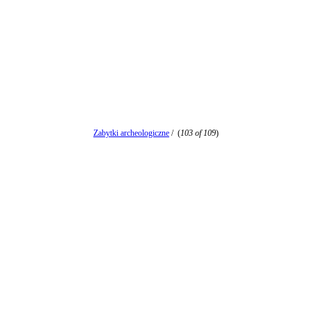
Zabytki archeologiczne
/
(
103 of 109
)