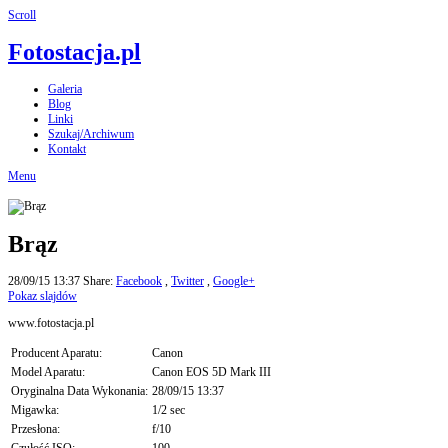
Scroll
Fotostacja.pl
Galeria
Blog
Linki
Szukaj/Archiwum
Kontakt
Menu
Brąz
28/09/15 13:37
Share:
Facebook
,
Twitter
,
Google+
Pokaz slajdów
www.fotostacja.pl
Producent Aparatu:
Canon
Model Aparatu:
Canon EOS 5D Mark III
Oryginalna Data Wykonania:
28/09/15 13:37
Migawka:
1/2 sec
Przesłona:
f/10