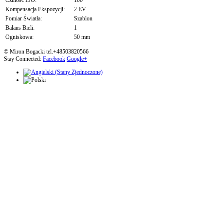
Czułość ISO:
100
Kompensacja Ekspozycji:
2 EV
Pomiar Światła:
Szablon
Balans Bieli:
1
Ogniskowa:
50 mm
© Miron Bogacki tel.+48503820566
Stay Connected:
Facebook
Google+