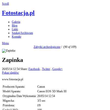
Scroll
Fotostacja.pl
Galeria
Blog
Linki
Szukaj/Archiwum
Kontakt
Menu
Zabytki archeologiczne
/
(
90 of 109
)
Zapinka
26/05/14 12:54
Share:
Facebook
,
Twitter
,
Google+
Pokaz slajdów
www.fotostacja.pl
Producent Aparatu:
Canon
Model Aparatu:
Canon EOS 5D Mark III
Oryginalna Data Wykonania:
26/05/14 12:54
Migawka:
3/5 sec
Przesłona:
f/9