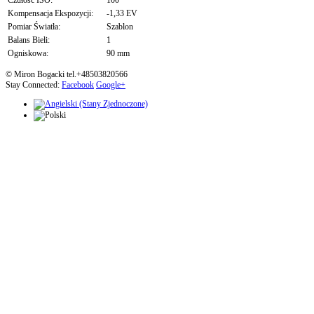
Czułość ISO:
100
Kompensacja Ekspozycji:
-1,33 EV
Pomiar Światła:
Szablon
Balans Bieli:
1
Ogniskowa:
90 mm
© Miron Bogacki tel.+48503820566
Stay Connected:
Facebook
Google+