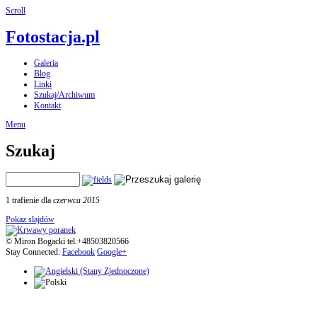
Scroll
Fotostacja.pl
Galeria
Blog
Linki
Szukaj/Archiwum
Kontakt
Menu
Szukaj
1 trafienie dla
czerwca 2015
Pokaz slajdów
© Miron Bogacki tel.+48503820566
Stay Connected:
Facebook
Google+