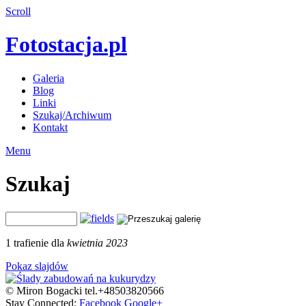
Scroll
Fotostacja.pl
Galeria
Blog
Linki
Szukaj/Archiwum
Kontakt
Menu
Szukaj
1 trafienie dla
kwietnia 2023
Pokaz slajdów
© Miron Bogacki tel.+48503820566
Stay Connected:
Facebook
Google+