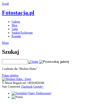
Scroll
Fotostacja.pl
Galeria
Blog
Linki
Szukaj/Archiwum
Kontakt
Menu
Szukaj
1 trafienie dla
"Medinet Habu"
Pokaz slajdów
© Miron Bogacki tel.+48503820566
Stay Connected:
Facebook
Google+