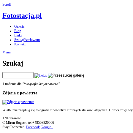
Scroll
Fotostacja.pl
Galeria
Blog
Linki
Szukaj/Archiwum
Kontakt
Menu
Szukaj
1 trafienie dla
"fotografia krajoznawcza"
Zdjęcia z powietrza
W albumie znajdują się fotografie z powietrza z różnych statków latających. Oprócz zdjęć wy
170 obrazów
© Miron Bogacki tel.+48503820566
Stay Connected:
Facebook
Google+