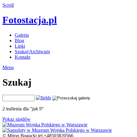
Scroll
Fotostacja.pl
Galeria
Blog
Linki
Szukaj/Archiwum
Kontakt
Menu
Szukaj
2 trafienia dla
"jak 9"
Pokaz slajdów
© Miron Bogacki tel.+48503820566