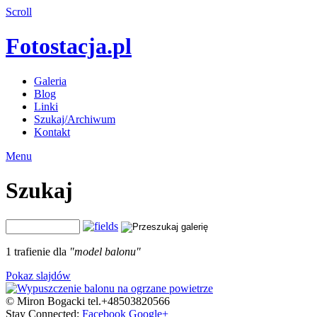
Scroll
Fotostacja.pl
Galeria
Blog
Linki
Szukaj/Archiwum
Kontakt
Menu
Szukaj
1 trafienie dla
"model balonu"
Pokaz slajdów
© Miron Bogacki tel.+48503820566
Stay Connected:
Facebook
Google+