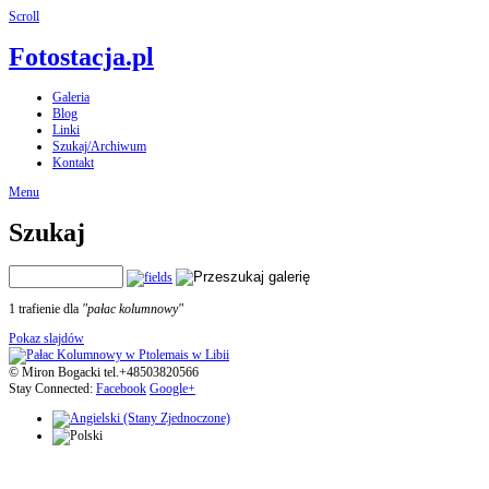
Scroll
Fotostacja.pl
Galeria
Blog
Linki
Szukaj/Archiwum
Kontakt
Menu
Szukaj
1 trafienie dla
"pałac kolumnowy"
Pokaz slajdów
© Miron Bogacki tel.+48503820566
Stay Connected:
Facebook
Google+