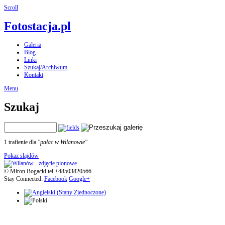
Scroll
Fotostacja.pl
Galeria
Blog
Linki
Szukaj/Archiwum
Kontakt
Menu
Szukaj
1 trafienie dla
"pałac w Wilanowie"
Pokaz slajdów
© Miron Bogacki tel.+48503820566
Stay Connected:
Facebook
Google+