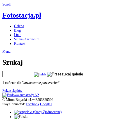
Scroll
Fotostacja.pl
Galeria
Blog
Linki
Szukaj/Archiwum
Kontakt
Menu
Szukaj
1 trafienie dla
"utwardzanie powierzchni"
Pokaz slajdów
© Miron Bogacki tel.+48503820566
Stay Connected:
Facebook
Google+