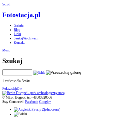
Scroll
Fotostacja.pl
Galeria
Blog
Linki
Szukaj/Archiwum
Kontakt
Menu
Szukaj
1 trafienie dla
Berlin
Pokaz slajdów
© Miron Bogacki tel.+48503820566
Stay Connected:
Facebook
Google+