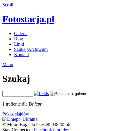
Scroll
Fotostacja.pl
Galeria
Blog
Linki
Szukaj/Archiwum
Kontakt
Menu
Szukaj
1 trafienie dla
Dniepr
Pokaz slajdów
© Miron Bogacki tel.+48503820566
Stay Connected:
Facebook
Google+