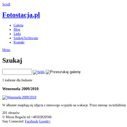
Scroll
Fotostacja.pl
Galeria
Blog
Linki
Szukaj/Archiwum
Kontakt
Menu
Szukaj
1 trafienie dla
Indianie
Wenezuela 2009/2010
W albumie znajdują się zdjęcia z zimowego wyjazdu na wakacje. Przez miesiąc zwiedziliśmy
201 obrazów
© Miron Bogacki tel.+48503820566
Stay Connected:
Facebook
Google+