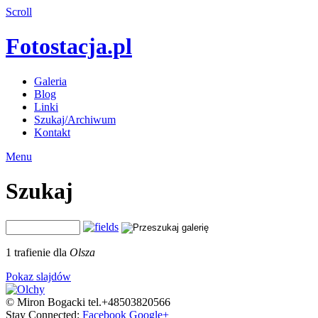
Scroll
Fotostacja.pl
Galeria
Blog
Linki
Szukaj/Archiwum
Kontakt
Menu
Szukaj
1 trafienie dla
Olsza
Pokaz slajdów
© Miron Bogacki tel.+48503820566
Stay Connected:
Facebook
Google+