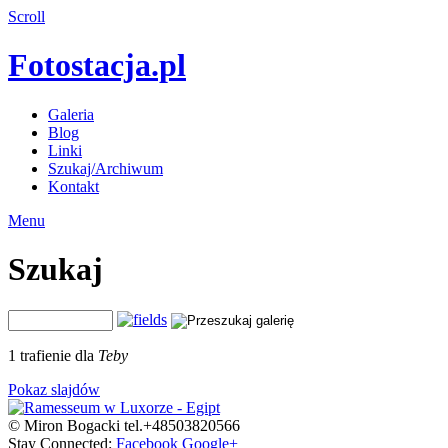
Scroll
Fotostacja.pl
Galeria
Blog
Linki
Szukaj/Archiwum
Kontakt
Menu
Szukaj
1 trafienie dla
Teby
Pokaz slajdów
© Miron Bogacki tel.+48503820566
Stay Connected:
Facebook
Google+