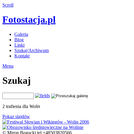
Scroll
Fotostacja.pl
Galeria
Blog
Linki
Szukaj/Archiwum
Kontakt
Menu
Szukaj
2 trafienia dla
Wolin
Pokaz slajdów
© Miron Bogacki tel.+48503820566