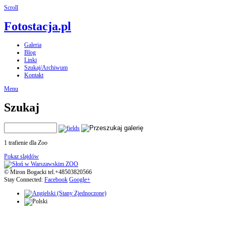
Scroll
Fotostacja.pl
Galeria
Blog
Linki
Szukaj/Archiwum
Kontakt
Menu
Szukaj
1 trafienie dla
Zoo
Pokaz slajdów
© Miron Bogacki tel.+48503820566
Stay Connected:
Facebook
Google+