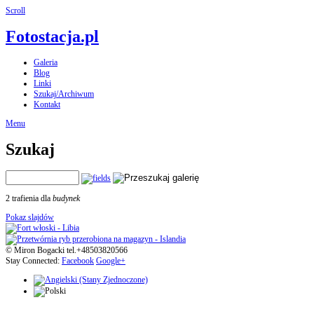
Scroll
Fotostacja.pl
Galeria
Blog
Linki
Szukaj/Archiwum
Kontakt
Menu
Szukaj
2 trafienia dla
budynek
Pokaz slajdów
© Miron Bogacki tel.+48503820566
Stay Connected:
Facebook
Google+