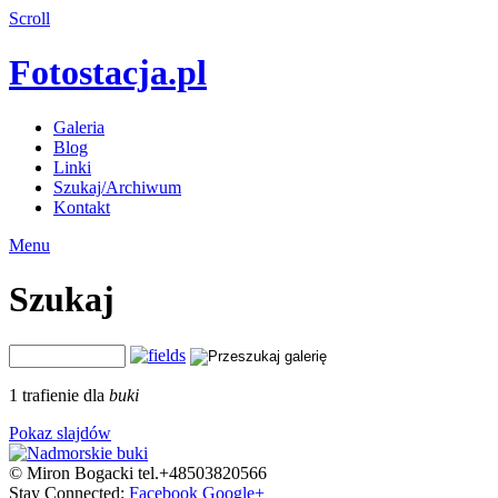
Scroll
Fotostacja.pl
Galeria
Blog
Linki
Szukaj/Archiwum
Kontakt
Menu
Szukaj
1 trafienie dla
buki
Pokaz slajdów
© Miron Bogacki tel.+48503820566
Stay Connected:
Facebook
Google+