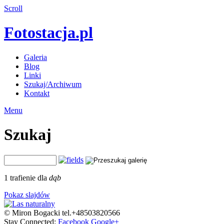
Scroll
Fotostacja.pl
Galeria
Blog
Linki
Szukaj/Archiwum
Kontakt
Menu
Szukaj
1 trafienie dla
dąb
Pokaz slajdów
© Miron Bogacki tel.+48503820566
Stay Connected:
Facebook
Google+