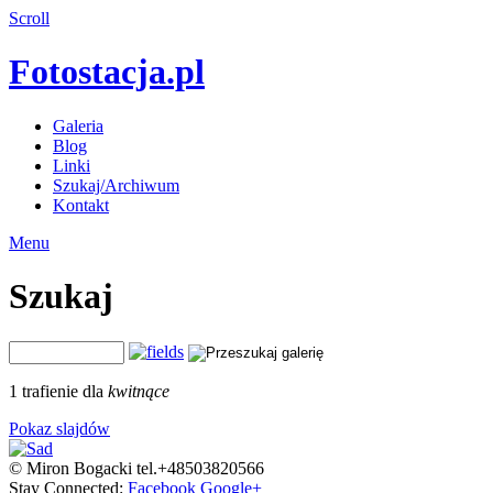
Scroll
Fotostacja.pl
Galeria
Blog
Linki
Szukaj/Archiwum
Kontakt
Menu
Szukaj
1 trafienie dla
kwitnące
Pokaz slajdów
© Miron Bogacki tel.+48503820566
Stay Connected:
Facebook
Google+