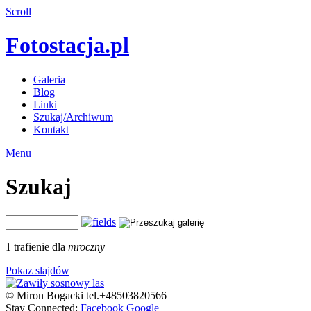
Scroll
Fotostacja.pl
Galeria
Blog
Linki
Szukaj/Archiwum
Kontakt
Menu
Szukaj
1 trafienie dla
mroczny
Pokaz slajdów
© Miron Bogacki tel.+48503820566
Stay Connected:
Facebook
Google+