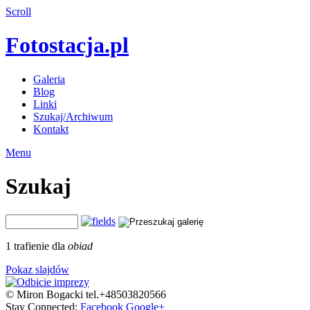
Scroll
Fotostacja.pl
Galeria
Blog
Linki
Szukaj/Archiwum
Kontakt
Menu
Szukaj
1 trafienie dla
obiad
Pokaz slajdów
© Miron Bogacki tel.+48503820566
Stay Connected:
Facebook
Google+