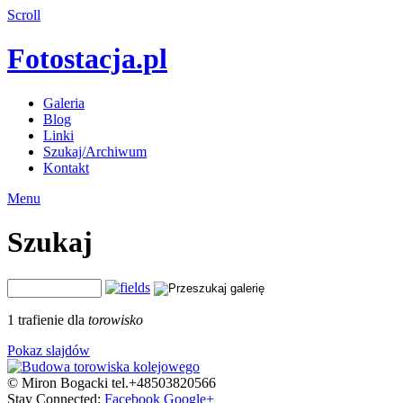
Scroll
Fotostacja.pl
Galeria
Blog
Linki
Szukaj/Archiwum
Kontakt
Menu
Szukaj
1 trafienie dla
torowisko
Pokaz slajdów
© Miron Bogacki tel.+48503820566
Stay Connected:
Facebook
Google+