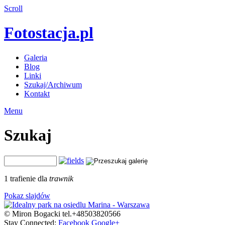
Scroll
Fotostacja.pl
Galeria
Blog
Linki
Szukaj/Archiwum
Kontakt
Menu
Szukaj
1 trafienie dla
trawnik
Pokaz slajdów
© Miron Bogacki tel.+48503820566
Stay Connected:
Facebook
Google+