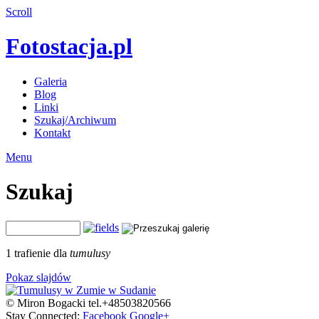
Scroll
Fotostacja.pl
Galeria
Blog
Linki
Szukaj/Archiwum
Kontakt
Menu
Szukaj
1 trafienie dla
tumulusy
Pokaz slajdów
© Miron Bogacki tel.+48503820566
Stay Connected:
Facebook
Google+