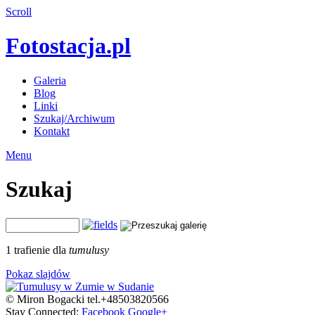
Scroll
Fotostacja.pl
Galeria
Blog
Linki
Szukaj/Archiwum
Kontakt
Menu
Szukaj
1 trafienie dla
tumulusy
Pokaz slajdów
© Miron Bogacki tel.+48503820566
Stay Connected:
Facebook
Google+