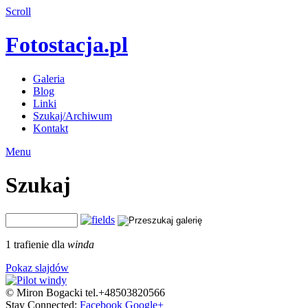
Scroll
Fotostacja.pl
Galeria
Blog
Linki
Szukaj/Archiwum
Kontakt
Menu
Szukaj
1 trafienie dla
winda
Pokaz slajdów
© Miron Bogacki tel.+48503820566
Stay Connected:
Facebook
Google+