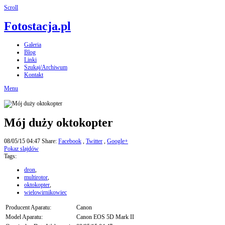
Scroll
Fotostacja.pl
Galeria
Blog
Linki
Szukaj/Archiwum
Kontakt
Menu
Mój duży oktokopter
08/05/15 04:47
Share:
Facebook
,
Twitter
,
Google+
Pokaz slajdów
Tags:
dron
,
multirotor
,
oktokopter
,
wielowirnikowiec
Producent Aparatu:
Canon
Model Aparatu:
Canon EOS 5D Mark II