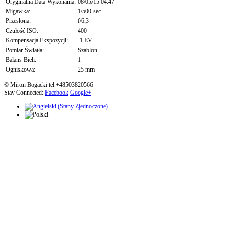
Oryginalna Data Wykonania:
08/05/15 04:47
Migawka:
1/500 sec
Przesłona:
f/6,3
Czułość ISO:
400
Kompensacja Ekspozycji:
-1 EV
Pomiar Światła:
Szablon
Balans Bieli:
1
Ogniskowa:
25 mm
© Miron Bogacki tel.+48503820566
Stay Connected:
Facebook
Google+