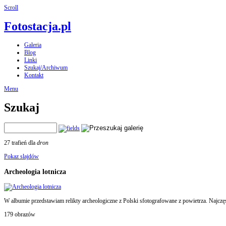
Scroll
Fotostacja.pl
Galeria
Blog
Linki
Szukaj/Archiwum
Kontakt
Menu
Szukaj
27 trafień dla
dron
Pokaz slajdów
Archeologia lotnicza
W albumie przedstawiam relikty archeologiczne z Polski sfotografowane z powietrza. Najczęś
179 obrazów