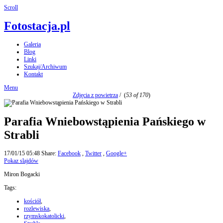
Scroll
Fotostacja.pl
Galeria
Blog
Linki
Szukaj/Archiwum
Kontakt
Menu
Zdjęcia z powietrza
/
(
53 of 170
)
Parafia Wniebowstąpienia Pańskiego w
Strabli
17/01/15 05:48
Share:
Facebook
,
Twitter
,
Google+
Pokaz slajdów
Miron Bogacki
Tags:
kościół
,
rozlewiska
,
rzymskokatolicki
,