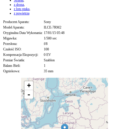
Strabla
,
z drona
,
z lotu ptaka
,
z powietrza
Producent Aparatu:
Sony
Model Aparatu:
ILCE-7RM2
Oryginalna Data Wykonania:
17/01/15 05:48
Migawka:
1/500 sec
Przesłona:
f/8
Czułość ISO:
100
Kompensacja Ekspozycji:
0 EV
Pomiar Światła:
Szablon
Balans Bieli:
1
Ogniskowa:
35 mm
+
-