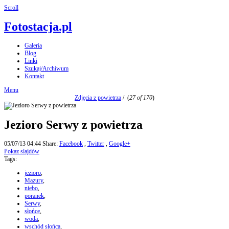
Scroll
Fotostacja.pl
Galeria
Blog
Linki
Szukaj/Archiwum
Kontakt
Menu
Zdjęcia z powietrza
/
(
27 of 170
)
Jezioro Serwy z powietrza
05/07/13 04:44
Share:
Facebook
,
Twitter
,
Google+
Pokaz slajdów
Tags:
jezioro
,
Mazury
,
niebo
,
poranek
,
Serwy
,
słońce
,
woda
,
wschód słońca
,