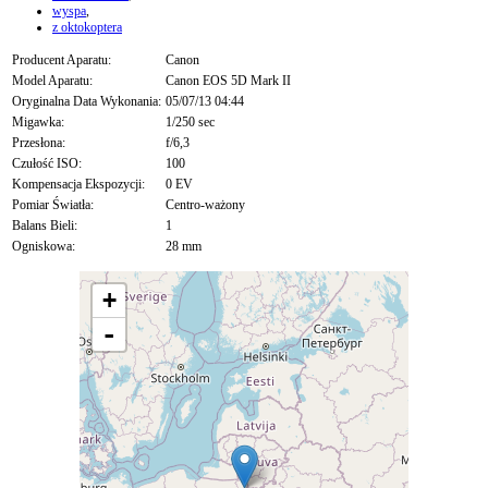
wyspa
,
z oktokoptera
Producent Aparatu:
Canon
Model Aparatu:
Canon EOS 5D Mark II
Oryginalna Data Wykonania:
05/07/13 04:44
Migawka:
1/250 sec
Przesłona:
f/6,3
Czułość ISO:
100
Kompensacja Ekspozycji:
0 EV
Pomiar Światła:
Centro-ważony
Balans Bieli:
1
Ogniskowa:
28 mm
+
-