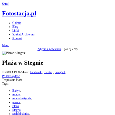
Scroll
Fotostacja.pl
Galeria
Blog
Linki
Szukaj/Archiwum
Kontakt
Menu
Zdjęcia z powietrza
/
(
78 of 170
)
Plaża w Stegnie
10/08/13 19:36
Share:
Facebook
,
Twitter
,
Google+
Pokaz slajdów
Tropikalna Plaża
Tags:
Bałtyk
,
morze
,
morze bałtyckie
,
piasek
,
Plaża
,
Stegna
,
zachód slońca
,