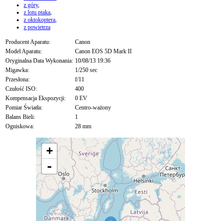
z góry
,
z lotu ptaka
,
z oktokoptera
,
z powietrza
Producent Aparatu:
Canon
Model Aparatu:
Canon EOS 5D Mark II
Oryginalna Data Wykonania:
10/08/13 19:36
Migawka:
1/250 sec
Przesłona:
f/11
Czułość ISO:
400
Kompensacja Ekspozycji:
0 EV
Pomiar Światła:
Centro-ważony
Balans Bieli:
1
Ogniskowa:
28 mm
+
-