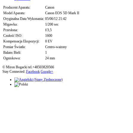
Producent Aparatu:
Canon
Model Aparatu:
Canon EOS 5D Mark II
Oryginalna Data Wykonania:
05/06/12 21:42
Migawka:
1/200 sec
Przesłona:
f/3,5
Czułość ISO:
1600
Kompensacja Ekspozycji:
0 EV
Pomiar Światła:
Centro-ważony
Balans Bieli:
1
Ogniskowa:
24 mm
© Miron Bogacki tel.+48503820566
Stay Connected:
Facebook
Google+