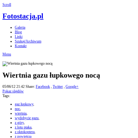
Scroll
Fotostacja.pl
Galeria
Blog
Linki
Szukaj/Archiwum
Kontakt
Menu
Wiertnia gazu łupkowego nocą
05/06/12 21:42
Share:
Facebook
,
Twitter
,
Google+
Pokaz slajdów
Tags:
gaz łupkowy
,
noc
,
wiertnia
,
wydobycie gazu
,
z góry
,
z lotu ptaka
,
z oktokoptera
,
z powietrza