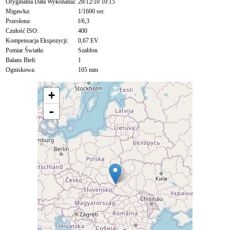
Oryginalna Data Wykonania:
28/12/10 10:15
Migawka:
1/1600 sec
Przesłona:
f/6,3
Czułość ISO:
400
Kompensacja Ekspozycji:
0,67 EV
Pomiar Światła:
Szablon
Balans Bieli:
1
Ogniskowa:
105 mm
+
-