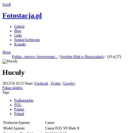
Scroll
Fotostacja.pl
Galeria
Blog
Linki
Szukaj/Archiwum
Kontakt
Menu
Polska - miejsca, fotoreportaże...
/
Serednie Małe w Bieszczadach
/
(
10 of 27
)
Hucuły
28/12/10 10:15
Share:
Facebook
,
Twitter
,
Google+
Pokaz slajdów
Tags:
Podkarpackie
,
POL
,
Polana
,
Poland
Producent Aparatu:
Canon
Model Aparatu:
Canon EOS 5D Mark II