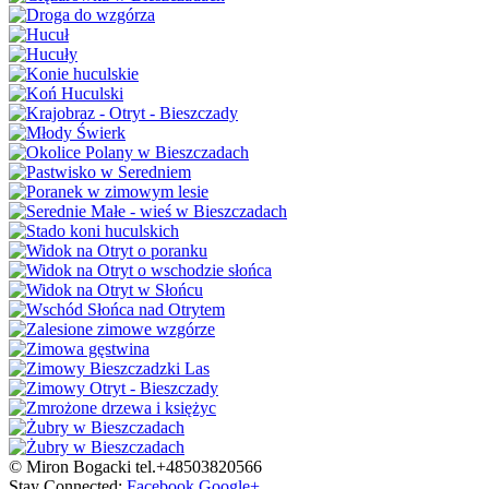
© Miron Bogacki tel.+48503820566
Stay Connected:
Facebook
Google+