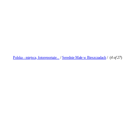
Polska - miejsca, fotoreportaże...
/
Serednie Małe w Bieszczadach
/
(
4 of 27
)