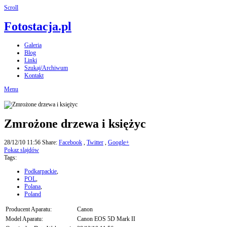
Scroll
Fotostacja.pl
Galeria
Blog
Linki
Szukaj/Archiwum
Kontakt
Menu
Zmrożone drzewa i księżyc
28/12/10 11:56
Share:
Facebook
,
Twitter
,
Google+
Pokaz slajdów
Tags:
Podkarpackie
,
POL
,
Polana
,
Poland
Producent Aparatu:
Canon
Model Aparatu:
Canon EOS 5D Mark II