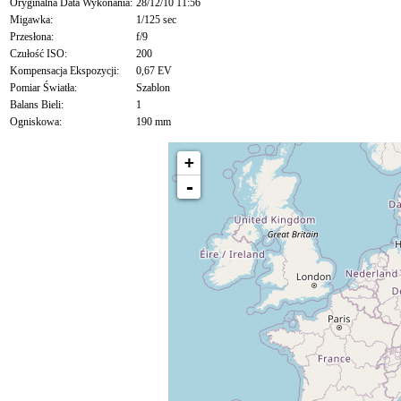
Oryginalna Data Wykonania:
28/12/10 11:56
Migawka:
1/125 sec
Przesłona:
f/9
Czułość ISO:
200
Kompensacja Ekspozycji:
0,67 EV
Pomiar Światła:
Szablon
Balans Bieli:
1
Ogniskowa:
190 mm
+
-