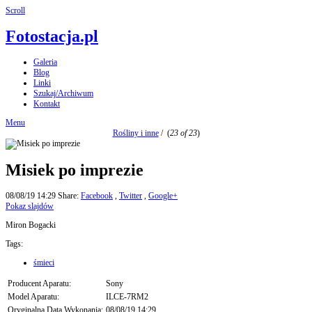
Scroll
Fotostacja.pl
Galeria
Blog
Linki
Szukaj/Archiwum
Kontakt
Menu
Rośliny i inne
/
(
23 of 23
)
Misiek po imprezie
08/08/19 14:29
Share:
Facebook
,
Twitter
,
Google+
Pokaz slajdów
Miron Bogacki
Tags:
śmieci
Producent Aparatu:
Sony
Model Aparatu:
ILCE-7RM2
Oryginalna Data Wykonania:
08/08/19 14:29