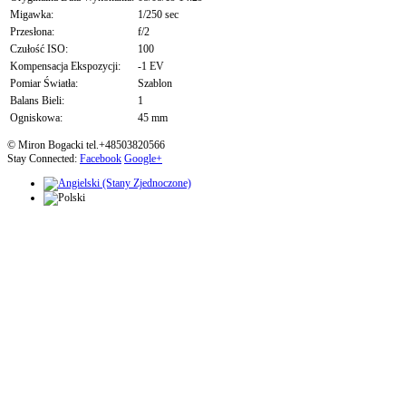
Migawka:
1/250 sec
Przesłona:
f/2
Czułość ISO:
100
Kompensacja Ekspozycji:
-1 EV
Pomiar Światła:
Szablon
Balans Bieli:
1
Ogniskowa:
45 mm
© Miron Bogacki tel.+48503820566
Stay Connected:
Facebook
Google+