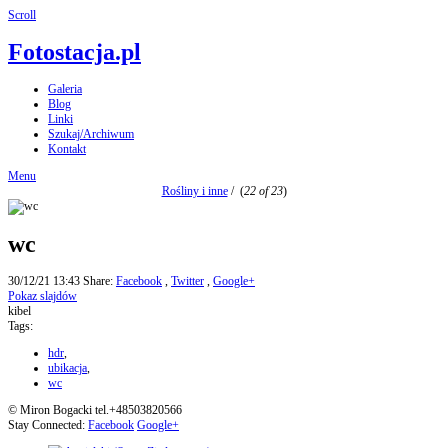
Scroll
Fotostacja.pl
Galeria
Blog
Linki
Szukaj/Archiwum
Kontakt
Menu
Rośliny i inne
/
(
22 of 23
)
wc
30/12/21 13:43
Share:
Facebook
,
Twitter
,
Google+
Pokaz slajdów
kibel
Tags:
hdr
,
ubikacja
,
wc
© Miron Bogacki tel.+48503820566
Stay Connected:
Facebook
Google+