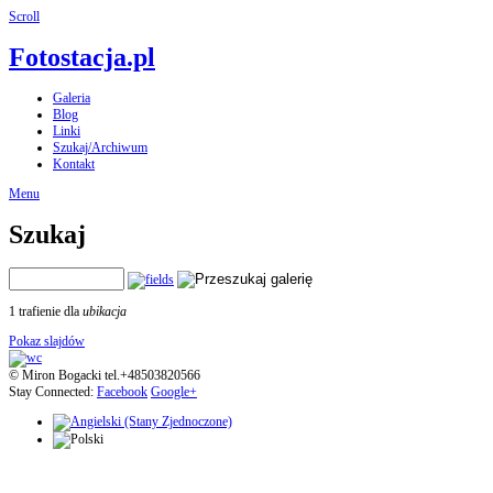
Scroll
Fotostacja.pl
Galeria
Blog
Linki
Szukaj/Archiwum
Kontakt
Menu
Szukaj
1 trafienie dla
ubikacja
Pokaz slajdów
© Miron Bogacki tel.+48503820566
Stay Connected:
Facebook
Google+