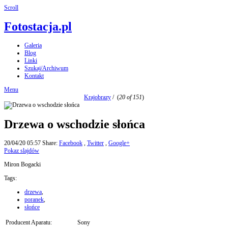
Scroll
Fotostacja.pl
Galeria
Blog
Linki
Szukaj/Archiwum
Kontakt
Menu
Krajobrazy
/
(
20 of 151
)
Drzewa o wschodzie słońca
20/04/20 05:57
Share:
Facebook
,
Twitter
,
Google+
Pokaz slajdów
Miron Bogacki
Tags:
drzewa
,
poranek
,
słońce
Producent Aparatu:
Sony