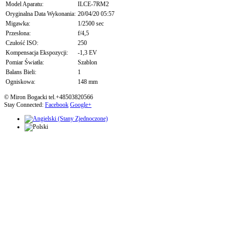
Model Aparatu:
ILCE-7RM2
Oryginalna Data Wykonania:
20/04/20 05:57
Migawka:
1/2500 sec
Przesłona:
f/4,5
Czułość ISO:
250
Kompensacja Ekspozycji:
-1,3 EV
Pomiar Światła:
Szablon
Balans Bieli:
1
Ogniskowa:
148 mm
© Miron Bogacki tel.+48503820566
Stay Connected:
Facebook
Google+