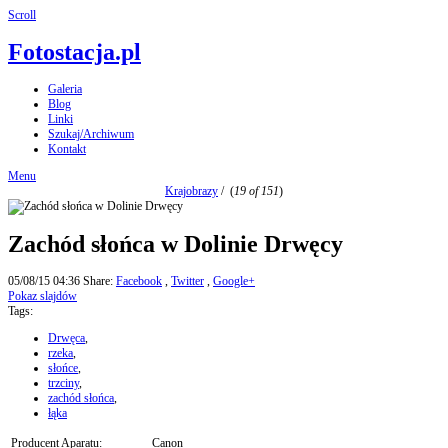
Scroll
Fotostacja.pl
Galeria
Blog
Linki
Szukaj/Archiwum
Kontakt
Menu
Krajobrazy
/
(
19 of 151
)
Zachód słońca w Dolinie Drwęcy
05/08/15 04:36
Share:
Facebook
,
Twitter
,
Google+
Pokaz slajdów
Tags:
Drwęca
,
rzeka
,
słońce
,
trzciny
,
zachód słońca
,
łąka
Producent Aparatu:
Canon