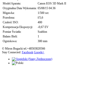
Model Aparatu:
Canon EOS 5D Mark II
Oryginalna Data Wykonania:
05/08/15 04:36
Migawka:
1/500 sec
Przesłona:
f/5,6
Czułość ISO:
400
Kompensacja Ekspozycji:
-0,67 EV
Pomiar Światła:
Szablon
Balans Bieli:
1
Ogniskowa:
300 mm
© Miron Bogacki tel.+48503820566
Stay Connected:
Facebook
Google+