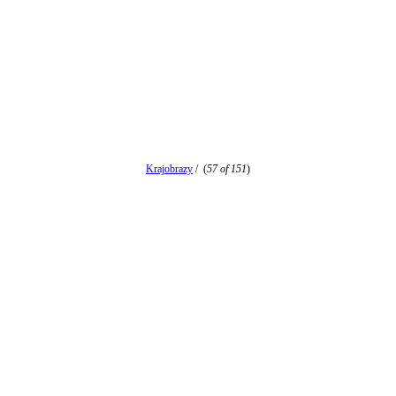
Krajobrazy
/
(
57 of 151
)