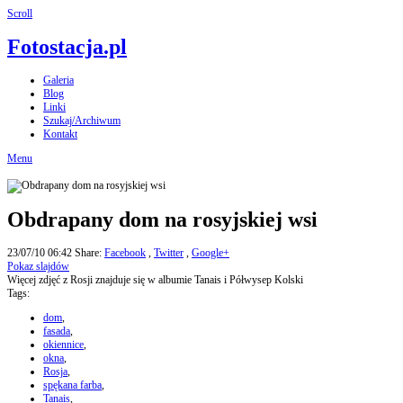
Scroll
Fotostacja.pl
Galeria
Blog
Linki
Szukaj/Archiwum
Kontakt
Menu
Obdrapany dom na rosyjskiej wsi
23/07/10 06:42
Share:
Facebook
,
Twitter
,
Google+
Pokaz slajdów
Więcej zdjęć z Rosji znajduje się w albumie Tanais i Półwysep Kolski
Tags:
dom
,
fasada
,
okiennice
,
okna
,
Rosja
,
spękana farba
,
Tanais
,