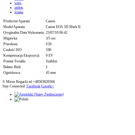
wieś
,
zieleń
,
ściana
Producent Aparatu:
Canon
Model Aparatu:
Canon EOS 5D Mark II
Oryginalna Data Wykonania:
23/07/10 06:42
Migawka:
3/5 sec
Przesłona:
f/20
Czułość ISO:
100
Kompensacja Ekspozycji:
0 EV
Pomiar Światła:
Szablon
Balans Bieli:
1
Ogniskowa:
45 mm
© Miron Bogacki tel.+48503820566
Stay Connected:
Facebook
Google+